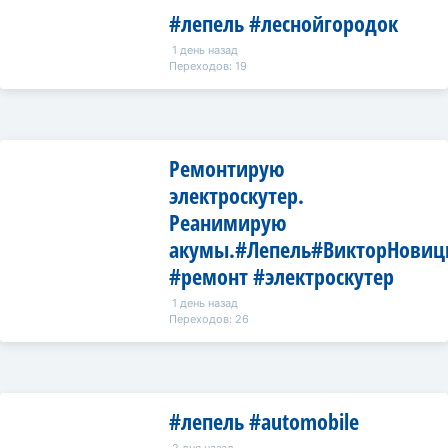
#лепель #леснойгородок
1 день назад
Переходов: 19
Ремонтирую
электроскутер.
Реанимирую
акумы.#Лепель#ВикторНовиц
#ремонт #электроскутер
1 день назад
Переходов: 26
#лепель #automobile