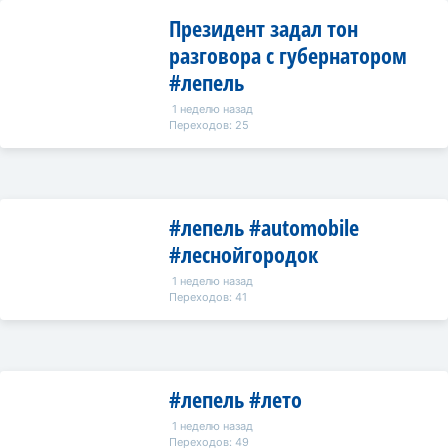
Президент задал тон
разговора с губернатором
#лепель
1 неделю назад
Переходов: 25
#лепель #automobile
#леснойгородок
1 неделю назад
Переходов: 41
#лепель #лето
1 неделю назад
Переходов: 49