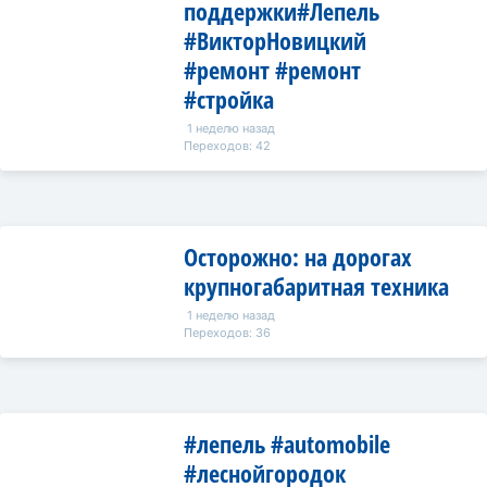
поддержки#Лепель
#ВикторНовицкий
#ремонт #ремонт
#стройка
1 неделю назад
Переходов: 42
Осторожно: на дорогах
крупногабаритная техника
1 неделю назад
Переходов: 36
#лепель #automobile
#леснойгородок