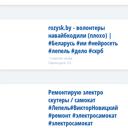
rozysk.by - волонтеры
навайбкодили (плохо) |
#Беларусь #ии #нейросеть
#лепель #дело #скрб
1 неделю назад
Переходов: 53
Ремонтирую электро
скутеры / самокат
#Лепель#ВикторНовицкий
#ремонт #электросамокат
#электросамокат