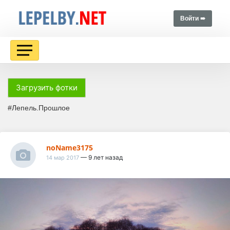
Войти ➠
Загрузить фотки
#Лепель.Прошлое
noName3175
— 9 лет назад
14 мар 2017