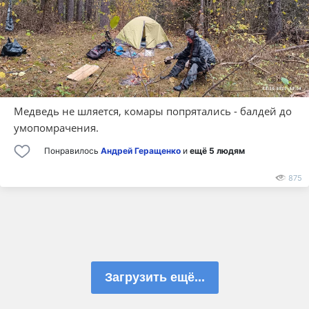
Медведь не шляется, комары попрятались - балдей до
умопомрачения.
Понравилось
Андрей Геращенко
и
ещё 5 людям
875
Загрузить ещё...