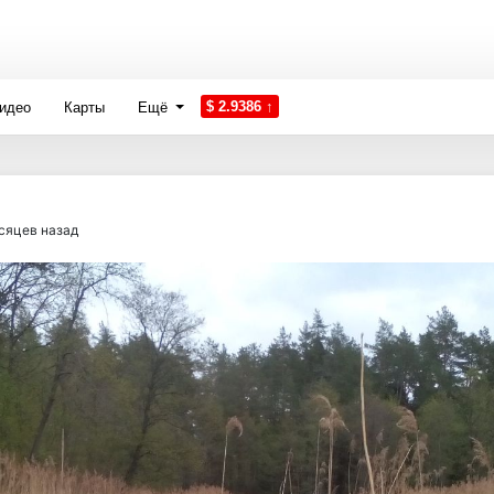
$ 2.9386 ↑
идео
Карты
Ещё
сяцев назад