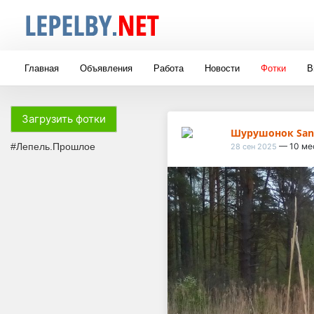
Главная
Объявления
Работа
Новости
Фотки
В
Загрузить фотки
Шурушонок San
#Лепель.Прошлое
— 10 ме
28 сен 2025