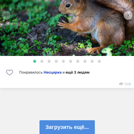
‹
›
Понравилось
Несцерка
и
ещё 3 людям
508
Загрузить ещё...