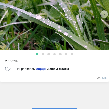
‹
›
Апрель...
Понравилось
Марцiн
и
ещё 3 людям
849