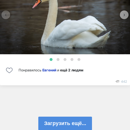
‹
›
Понравилось
Евгений
и
ещё 2 людям
442
Загрузить ещё...