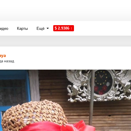
$ 2.9386 ↑
идео
Карты
Ещё
aya
да назад