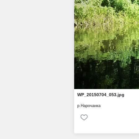
WP_20150704_053.jpg
р.Нарочанка