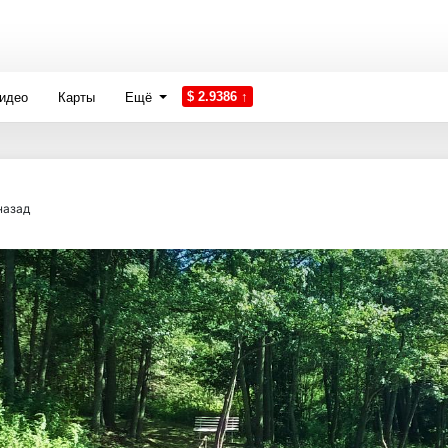
$ 2.9386 ↑
идео
Карты
Ещё
назад