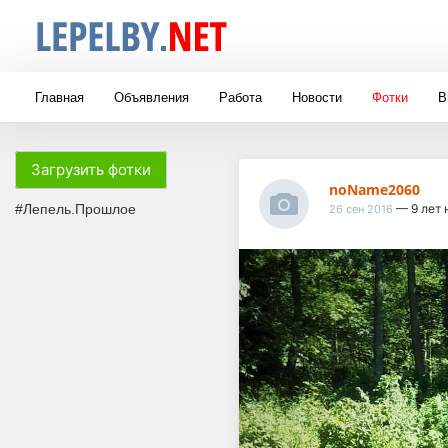
Главная
Объявления
Работа
Новости
Фотки
В
Загрузить фотки
noName2060
#Лепель.Прошлое
— 9 лет 
26 сен 2016